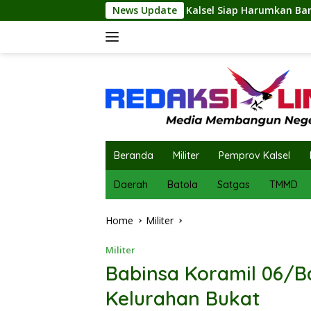
Skip
a Kalsel Siap Harumkan Banua di Jambore Nasional XII
News Update
to
content
Beranda
Militer
Pemprov Kalsel
Daerah
Batola
Satgas
TMMD
Home
Militer
Militer
Babinsa Koramil 06/B
Kelurahan Bukat