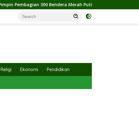
erah Putih, Pemkab Labuhanbatu Semarakkan HUT RI ke-81
Religi
Ekonomi
Pendidikan