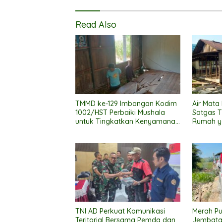
Read Also
TMMD ke-129 Imbangan Kodim
Air Mata
1002/HST Perbaiki Mushala
Satgas 
untuk Tingkatkan Kenyamanan
Rumah y
Warga Beribadah
TNI AD Perkuat Komunikasi
Merah Pu
Teritorial Bersama Pemda dan
Jembata