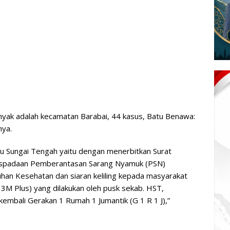
yak adalah kecamatan Barabai, 44 kasus, Batu Benawa:
nya.
lu Sungai Tengah yaitu dengan menerbitkan Surat
spadaan Pemberantasan Sarang Nyamuk (PSN)
uhan Kesehatan dan siaran keliling kepada masyarakat
3M Plus) yang dilakukan oleh pusk sekab. HST,
mbali Gerakan 1 Rumah 1 Jumantik (G 1 R 1 J),”