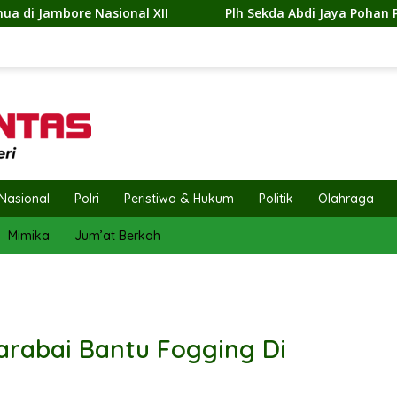
Plh Sekda Abdi Jaya Pohan Pimpin Pembagian 300 Bendera M
Nasional
Polri
Peristiwa & Hukum
Politik
Olahraga
Mimika
Jum’at Berkah
arabai Bantu Fogging Di