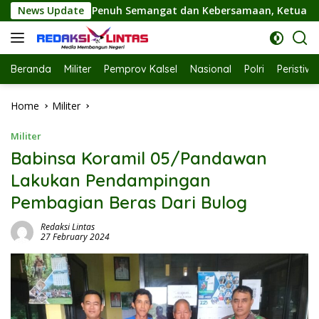
Skip
t dan Kebersamaan, Ketua TP PKK Hj. Fathul Jannah Hadiri Fl
News Update
to
content
Beranda
Militer
Pemprov Kalsel
Nasional
Polri
Peristiw
Home
Militer
Militer
Babinsa Koramil 05/Pandawan
Lakukan Pendampingan
Pembagian Beras Dari Bulog
Redaksi Lintas
27 February 2024