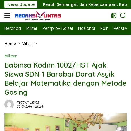
Skip
mangat dan Kebersamaan, Ketua TP PKK Hj. Fathul Jannah Hadi
News Update
to
content
Beranda
Militer
Pemprov Kalsel
Nasional
Polri
Peristiw
Home
Militer
Militer
Babinsa Kodim 1002/HST Ajak
Siswa SDN 1 Barabai Darat Asyik
Belajar Matematika dengan Metode
Gasing
Redaksi Lintas
26 October 2024