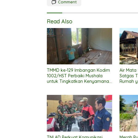
Comment
Read Also
TMMD ke-129 Imbangan Kodim
Air Mata
1002/HST Perbaiki Mushala
Satgas 
untuk Tingkatkan Kenyamanan
Rumah y
Warga Beribadah
TNI AD Perkuat Komunikasi
Merah Pu