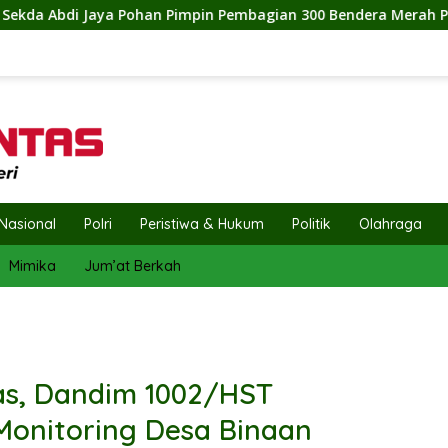
 Pembagian 300 Bendera Merah Putih, Pemkab Labuhanbatu Sem
Nasional
Polri
Peristiwa & Hukum
Politik
Olahraga
Mimika
Jum’at Berkah
uas, Dandim 1002/HST
Monitoring Desa Binaan