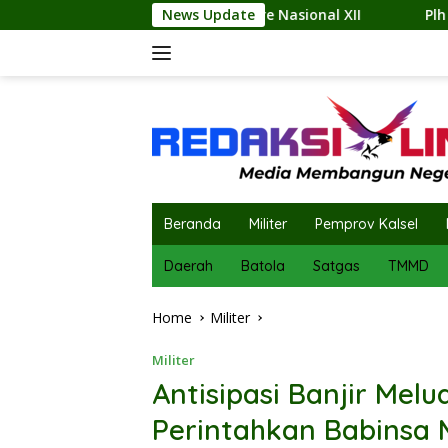
Skip
mbore Nasional XII
News Update
Plh Sekda Abdi Jaya Pohan Pimpin
to
content
Beranda
Militer
Pemprov Kalsel
Daerah
Batola
Satgas
TMMD
Home
Militer
Militer
Antisipasi Banjir Mel
Perintahkan Babinsa 