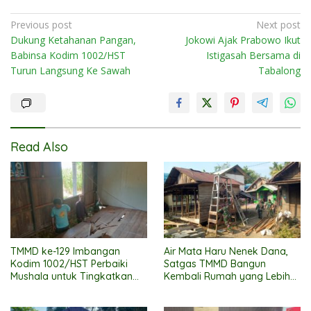
Post
Previous post
Next post
Dukung Ketahanan Pangan,
Jokowi Ajak Prabowo Ikut
navigation
Babinsa Kodim 1002/HST
Istigasah Bersama di
Turun Langsung Ke Sawah
Tabalong
Read Also
TMMD ke-129 Imbangan
Air Mata Haru Nenek Dana,
Kodim 1002/HST Perbaiki
Satgas TMMD Bangun
Mushala untuk Tingkatkan
Kembali Rumah yang Lebih
Kenyamanan Warga
Layak
Beribadah