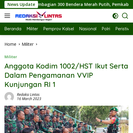
Skip
00 Bendera Merah Putih, Pemkab Labuhanbatu Semarakkan HUT 
News Update
to
content
Beranda
Militer
Pemprov Kalsel
Nasional
Polri
Peristiw
Home
Militer
Militer
Anggota Kodim 1002/HST Ikut Serta
Dalam Pengamanan VVIP
Kunjungan RI 1
Redaksi Lintas
16 March 2023