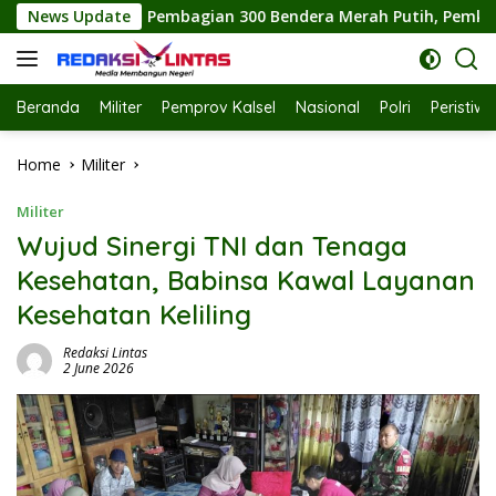
Skip
mbagian 300 Bendera Merah Putih, Pemkab Labuhanbatu Semara
News Update
to
content
Beranda
Militer
Pemprov Kalsel
Nasional
Polri
Peristiw
Home
Militer
Militer
Wujud Sinergi TNI dan Tenaga
Kesehatan, Babinsa Kawal Layanan
Kesehatan Keliling
Redaksi Lintas
2 June 2026