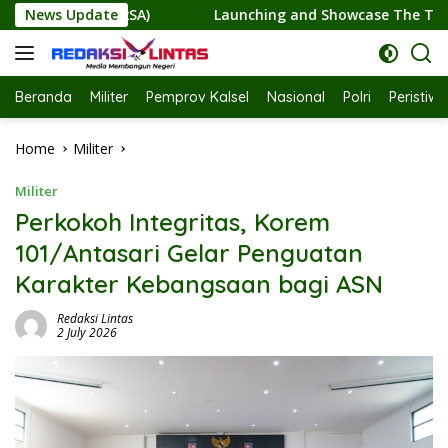
Skip
ching and Showcase The Technilreneur Park; Wagub Kalsel Has
News Update
to
content
Beranda
Militer
Pemprov Kalsel
Nasional
Polri
Peristiw
Home
Militer
Militer
Perkokoh Integritas, Korem
101/Antasari Gelar Penguatan
Karakter Kebangsaan bagi ASN
Redaksi Lintas
2 July 2026