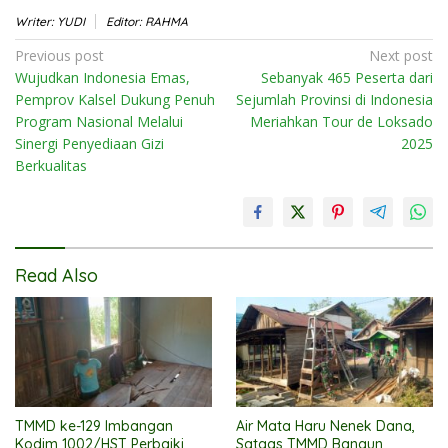
Writer: YUDI
Editor: RAHMA
Post
Previous post
Next post
Wujudkan Indonesia Emas,
Sebanyak 465 Peserta dari
navigation
Pemprov Kalsel Dukung Penuh
Sejumlah Provinsi di Indonesia
Program Nasional Melalui
Meriahkan Tour de Loksado
Sinergi Penyediaan Gizi
2025
Berkualitas
Read Also
TMMD ke-129 Imbangan
Air Mata Haru Nenek Dana,
Kodim 1002/HST Perbaiki
Satgas TMMD Bangun