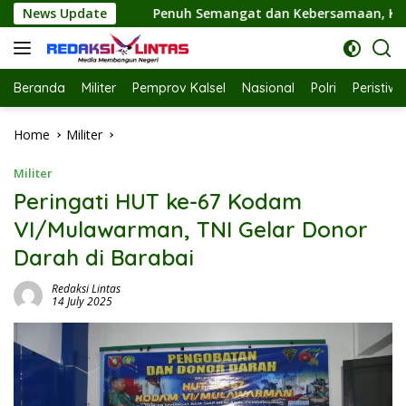
Skip
Penuh Semangat dan Kebersamaan, Ketua TP PKK Hj. Fathul Jan
News Update
to
content
Beranda
Militer
Pemprov Kalsel
Nasional
Polri
Peristiw
Home
Militer
Militer
Peringati HUT ke-67 Kodam
VI/Mulawarman, TNI Gelar Donor
Darah di Barabai
Redaksi Lintas
14 July 2025