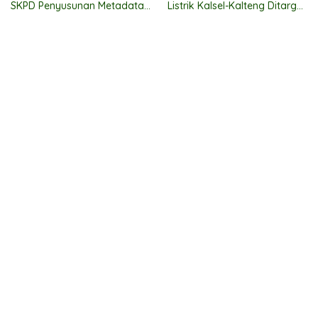
SKPD Penyusunan Metadata
Listrik Kalsel-Kalteng Ditarget
Statistik
Pulih Bertahap