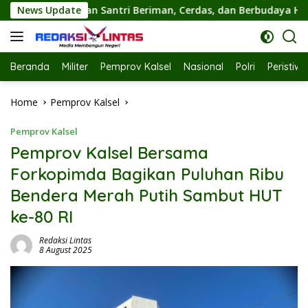
Skip
, Cerdas, dan Berbudaya Hidup Sehat
News Update
Ketua TP PKK Hj.
to
content
Beranda
Militer
Pemprov Kalsel
Nasional
Polri
Peristiw
Home
Pemprov Kalsel
Pemprov Kalsel
Pemprov Kalsel Bersama
Forkopimda Bagikan Puluhan Ribu
Bendera Merah Putih Sambut HUT
ke-80 RI
Redaksi Lintas
8 August 2025