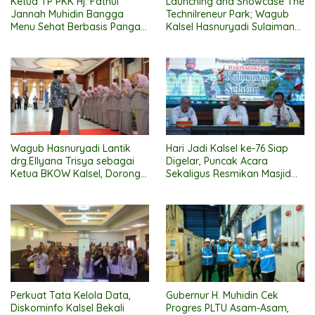
Ketua TP PKK Hj. Fathul
Launching and Showcase The
Jannah Muhidin Bangga
Technilreneur Park; Wagub
Menu Sehat Berbasis Pangan
Kalsel Hasnuryadi Sulaiman
Lokal pada Lomba Cipta
Dorong Mahasiswa Berani
Menu Beragam, Bergizi,
Berinovasi dan Tidak Takut
Seimbang dan Aman (B2SA)
Gagal
Wagub Hasnuryadi Lantik
Hari Jadi Kalsel ke-76 Siap
drg.Ellyana Trisya sebagai
Digelar, Puncak Acara
Ketua BKOW Kalsel, Dorong
Sekaligus Resmikan Masjid
Perempuan Banua Lebih
Raya Syekh Muhammad
Berdaya
Arsyad Al Banjari
Perkuat Tata Kelola Data,
Gubernur H. Muhidin Cek
Diskominfo Kalsel Bekali
Progres PLTU Asam-Asam,