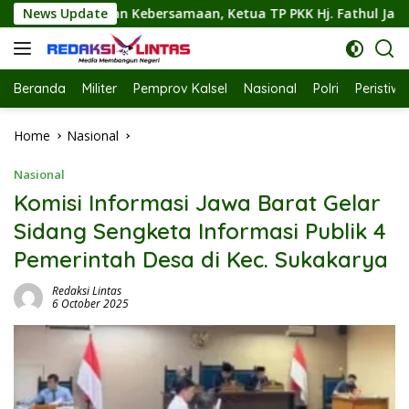
Skip
an, Ketua TP PKK Hj. Fathul Jannah Hadiri Flashmob Kreasi P
News Update
to
content
Beranda
Militer
Pemprov Kalsel
Nasional
Polri
Peristiw
Home
Nasional
Nasional
Komisi Informasi Jawa Barat Gelar
Sidang Sengketa Informasi Publik 4
Pemerintah Desa di Kec. Sukakarya
Redaksi Lintas
6 October 2025