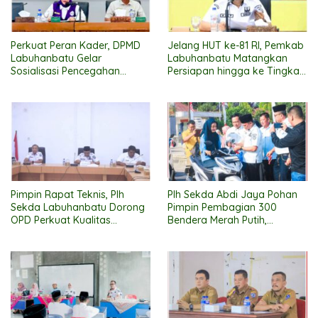
Perkuat Peran Kader, DPMD
Jelang HUT ke-81 RI, Pemkab
Labuhanbatu Gelar
Labuhanbatu Matangkan
Sosialisasi Pencegahan
Persiapan hingga ke Tingkat
Stunting
Kecamatan
Pimpin Rapat Teknis, Plh
Plh Sekda Abdi Jaya Pohan
Sekda Labuhanbatu Dorong
Pimpin Pembagian 300
OPD Perkuat Kualitas
Bendera Merah Putih,
Pelayanan Publik Jelang
Pemkab Labuhanbatu
Penilaian Ombudsman RI
Semarakkan HUT RI ke-81
2026