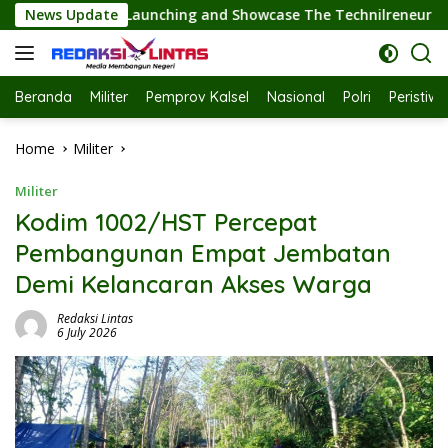
Skip
howcase The Technilreneur Park; Wagub Kalsel Hasnuryadi Sul
News Update
to
content
Beranda
Militer
Pemprov Kalsel
Nasional
Polri
Peristiw
Home
Militer
Militer
Kodim 1002/HST Percepat
Pembangunan Empat Jembatan
Demi Kelancaran Akses Warga
Redaksi Lintas
6 July 2026