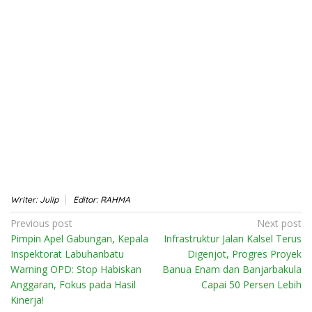
Writer: Julip
Editor: RAHMA
Post
Previous post
Next post
Pimpin Apel Gabungan, Kepala
Infrastruktur Jalan Kalsel Terus
navigation
Inspektorat Labuhanbatu
Digenjot, Progres Proyek
Warning OPD: Stop Habiskan
Banua Enam dan Banjarbakula
Anggaran, Fokus pada Hasil
Capai 50 Persen Lebih
Kinerja!