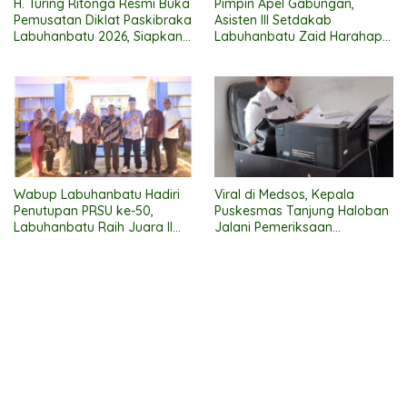
H. Turing Ritonga Resmi Buka
Pimpin Apel Gabungan,
Pemusatan Diklat Paskibraka
Asisten III Setdakab
Labuhanbatu 2026, Siapkan
Labuhanbatu Zaid Harahap
50 Putra-Putri Terbaik
Dorong 120 ASN Raih
Kibarkan Merah Putih
Sertifikasi PBJ demi
Pemerintahan Profesional
Wabup Labuhanbatu Hadiri
Viral di Medsos, Kepala
Penutupan PRSU ke-50,
Puskesmas Tanjung Haloban
Labuhanbatu Raih Juara II
Jalani Pemeriksaan
Lomba Film Pendek
Inspektorat Labuhanbatu