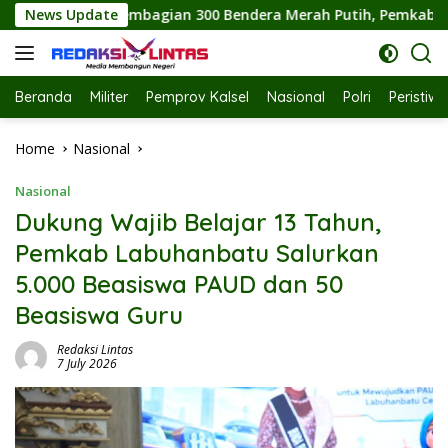
Skip
00 Bendera Merah Putih, Pemkab Labuhanbatu Semarakkan HUT 
News Update
to
content
Beranda
Militer
Pemprov Kalsel
Nasional
Polri
Peristiw
Home
Nasional
Nasional
Dukung Wajib Belajar 13 Tahun,
Pemkab Labuhanbatu Salurkan
5.000 Beasiswa PAUD dan 50
Beasiswa Guru
Redaksi Lintas
7 July 2026