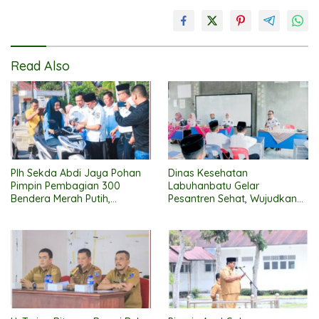
Read Also
Plh Sekda Abdi Jaya Pohan
Dinas Kesehatan
Pimpin Pembagian 300
Labuhanbatu Gelar
Bendera Merah Putih,
Pesantren Sehat, Wujudkan
Pemkab Labuhanbatu
Santri Beriman, Cerdas, dan
Semarakkan HUT RI ke-81
Berbudaya Hidup Sehat