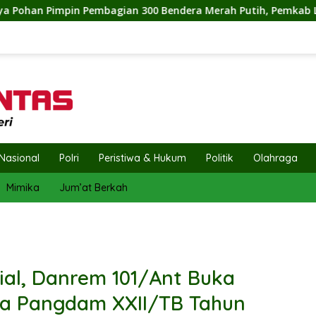
0 Bendera Merah Putih, Pemkab Labuhanbatu Semarakkan HUT R
Nasional
Polri
Peristiwa & Hukum
Politik
Olahraga
Mimika
Jum’at Berkah
sial, Danrem 101/Ant Buka
la Pangdam XXII/TB Tahun