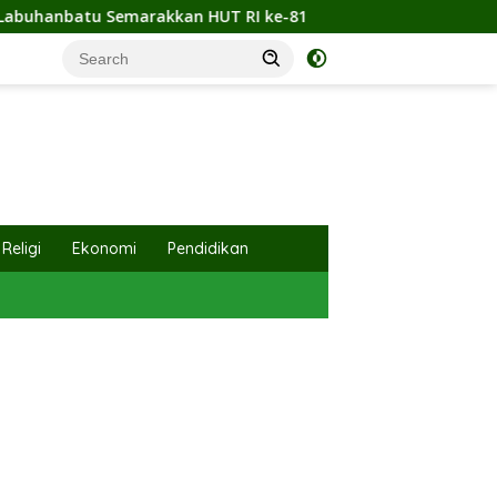
I ke-81
Sambut HUT ke-81 RI, Polsek Serang Baru Be
Religi
Ekonomi
Pendidikan