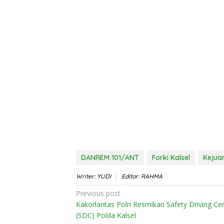
DANREM 101/ANT
Forki Kalsel
Kejua
Writer: YUDI
Editor: RAHMA
Post
Previous post
Kakorlantas Polri Resmikan Safety Driving Ce
navigation
(SDC) Polda Kalsel