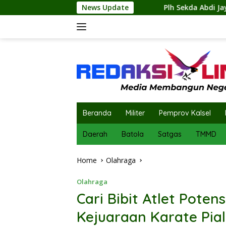
Skip
l XII
Plh Sekda Abdi Jaya Pohan Pimpin Pembagian 30
News Update
to
content
Beranda
Militer
Pemprov Kalsel
Daerah
Batola
Satgas
TMMD
Home
Olahraga
Olahraga
Cari Bibit Atlet Poten
Kejuaraan Karate Pia