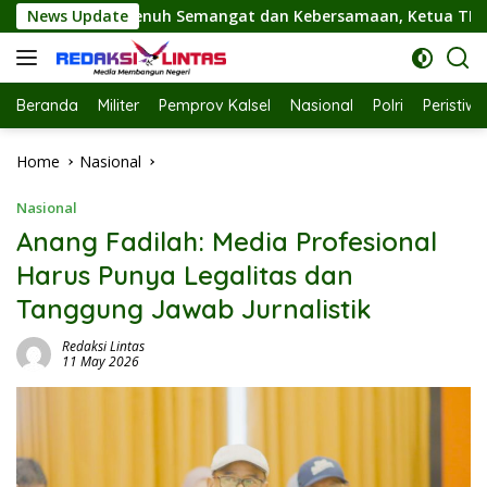
Skip
n Kebersamaan, Ketua TP PKK Hj. Fathul Jannah Hadiri Flashmo
News Update
to
content
Beranda
Militer
Pemprov Kalsel
Nasional
Polri
Peristiw
Home
Nasional
Nasional
Anang Fadilah: Media Profesional
Harus Punya Legalitas dan
Tanggung Jawab Jurnalistik
Redaksi Lintas
11 May 2026