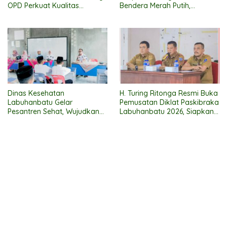
OPD Perkuat Kualitas
Bendera Merah Putih,
Pelayanan Publik Jelang
Pemkab Labuhanbatu
Penilaian Ombudsman RI
Semarakkan HUT RI ke-81
2026
Dinas Kesehatan
H. Turing Ritonga Resmi Buka
Labuhanbatu Gelar
Pemusatan Diklat Paskibraka
Pesantren Sehat, Wujudkan
Labuhanbatu 2026, Siapkan
Santri Beriman, Cerdas, dan
50 Putra-Putri Terbaik
Berbudaya Hidup Sehat
Kibarkan Merah Putih